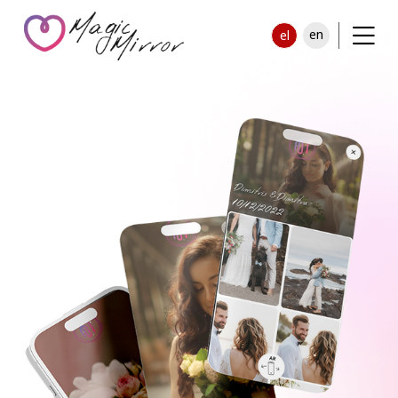
en
el