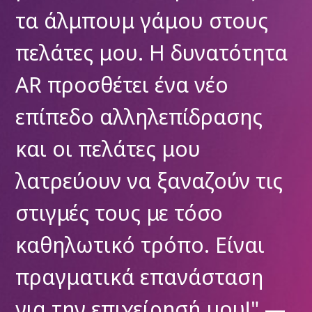
τους
MagicMirror μου έδ
τότητα
ακριβώς αυτό. Η
πλατφόρμα είναι εύ
σης
και οι πελάτες μένου
έκπληκτοι με τα
ν τις
διαδραστικά άλμπουμ
απαραίτητο εργαλείο
ίναι
κάθε σύγχρονη
αση
φωτογραφική επιχεί
ου!" —
— Δημήτρης Λ.,