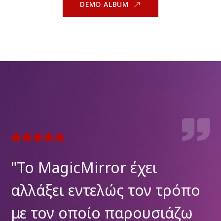
DEMO ALBUM
"Ως φωτογράφος, πά
τρόπο
αναζητώ τρόπους να
ιάζω
ξεχωρίσω και το