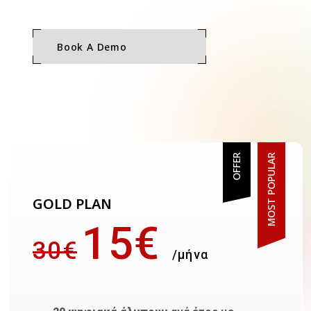
Book A Demo
OFFER
MOST POPULAR
GOLD PLAN
15€
30€
/μήνα